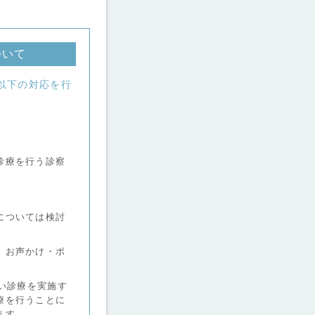
ついて
以下の対応を行
。
診療を行う診察
。
については検討
、お声かけ・ポ
高い診療を実施す
療を行うことに
ます。