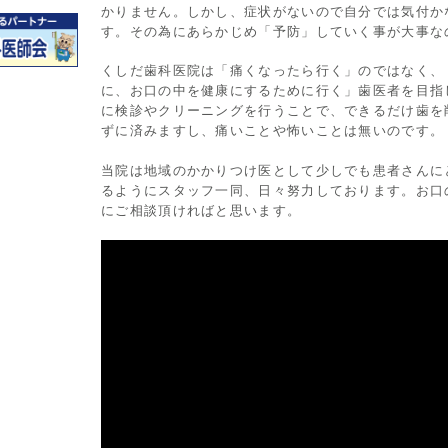
かりません。しかし、症状がないので自分では気付か
す。その為にあらかじめ「予防」していく事が大事な
くしだ歯科医院は「痛くなったら行く」のではなく、
に、お口の中を健康にするために行く」歯医者を目指
に検診やクリーニングを行うことで、できるだけ歯を
ずに済みますし、痛いことや怖いことは無いのです。
当院は地域のかかりつけ医として少しでも患者さんに
るようにスタッフ一同、日々努力しております。お口
にご相談頂ければと思います。