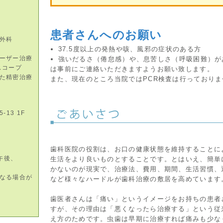
患者さんへのお願い
外科
37.5度以上の発熱や咳、風邪の症状のある方
ーザー治療
強いだるさ（倦怠感）や、息苦しさ（呼吸困難）が
スコープ
は事前にご連絡いただきますようお願い致します。
た精密治療
また、現在のところ当院ではPCR検査は行っておりま
13 1F
歯科医院の役割は、お口の健康状態を維持することに
午後、
生活をより良いものとすることです。とはいえ、簡単
かないのが現実で、治療法、費用、期間、生活習慣、
なる場合が
など様々なハードルが歯科治療の敷居を高めています
歯医者さんは「痛い」というイメージをお持ちの患者
すが、その理由は「悪くなったら治療する」という従
え方のためです。虫歯は早期に治療すれば痛みも少な