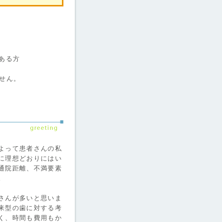
ある方
せん。
よって患者さんの私
に理想どおりにはい
通院距離、不満要素
。
さんが多いと思いま
来型の歯に対する考
く、時間も費用もか