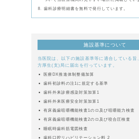
歯科診療明細書を無料で発行しています。
施設基準について
当医院は、以下の施設基準等に適合している旨
方厚生(支)局に届出を行っています。
医療DX推進体制整備加算
歯科初診料の注1に規定する基準
歯科外来診療感染対策加算1
歯科外来医療安全対策加算1
有床義歯咀嚼機能検査1のロ及び咀嚼能力検査
有床義歯咀嚼機能検査2のロ及び咬合圧検査
睡眠時歯科筋電図検査
歯科口腔リハビリテーション料 2